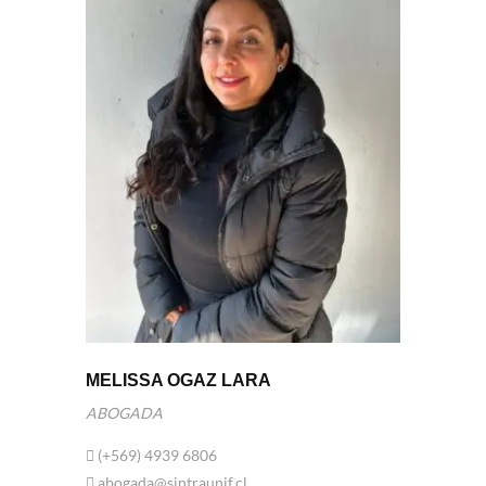
MELISSA OGAZ LARA
ABOGADA
(+569) 4939 6806
abogada@sintraunif.cl