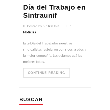
Día del Trabajo en
Sintraunif
Posted by SinTraUnif
In
Noticias
Este Día del Trabajador nuestros
sindicalistas festejaron con ricos asados y
la mejor compañía. Les dejamos acá las
mejores fotos.
CONTINUE READING
BUSCAR