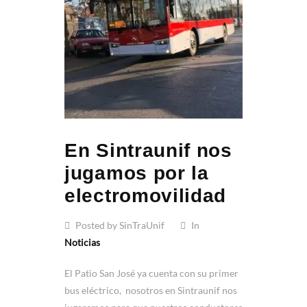
En Sintraunif nos
jugamos por la
electromovilidad
Posted by SinTraUnif
In
Noticias
El Patio San José ya cuenta con su primer
bus eléctrico, nosotros en Sintraunif nos