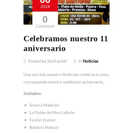
2019
0
Comment
Celebramos nuestro 11
aniversario
Posted by SinTraUnif
In
Noticias
Una vez más nuestro Sindicato celebrará como
corresponde nuestro undécimo aniversario.
Invitados:
Sonora Malecón
La Doble de Mon Laferte
Fusión Humor
Bailarín Maluco