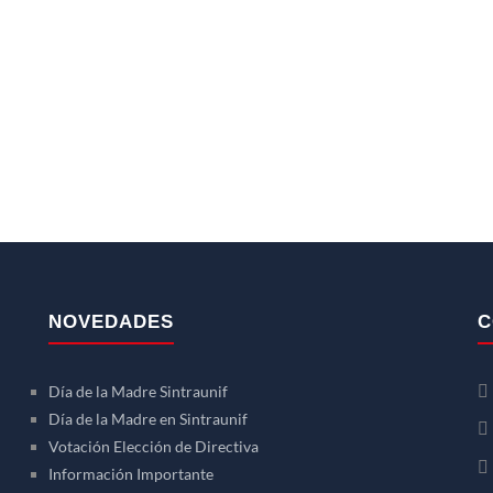
NOVEDADES
C
Día de la Madre Sintraunif
Día de la Madre en Sintraunif
Votación Elección de Directiva
Información Importante