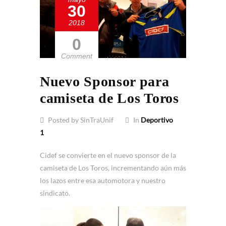
30
2018
0
Comment
Nuevo Sponsor para
camiseta de Los Toros
Posted by SinTraUnif
In
Deportivo
1
Cidef se convierte en el nuevo sponsor de la
camiseta de Los Toros, incrementando aún más
los lazos entre esa automotora y nuestro
sindicato.