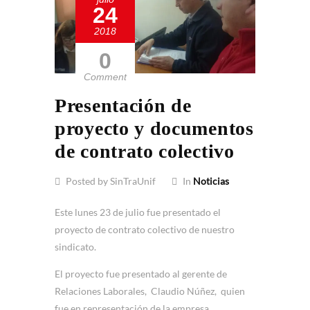
24
2018
0
Comment
Presentación de
proyecto y documentos
de contrato colectivo
Posted by SinTraUnif
In
Noticias
Este lunes 23 de julio fue presentado el
proyecto de contrato colectivo de nuestro
sindicato.
El proyecto fue presentado al gerente de
Relaciones Laborales, Claudio Núñez, quien
fue en representación de la empresa.