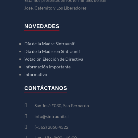
Estamos presentes en los terminales de San
José, Catemito y Los Liberadores
NOVEDADES
Día de la Madre Sintraunif
Día de la Madre en Sintraunif
Votación Elección de Directiva
Información Importante
Informativo
CONTÁCTANOS
San José #030, San Bernardo
info@sintraunif.cl
(+562) 2858 4522
Lun - Vie: 9:00 - 18:00