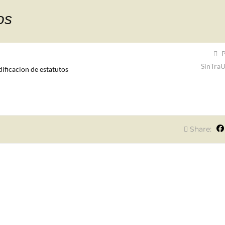
os
P
SinTraU
ificacion de estatutos
Share: