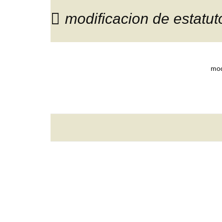
modificacion de estatut
mod