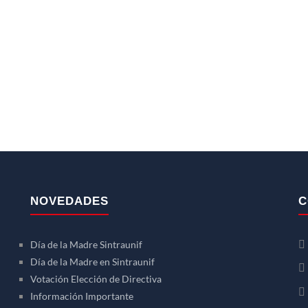
NOVEDADES
C
Día de la Madre Sintraunif
Día de la Madre en Sintraunif
Votación Elección de Directiva
Información Importante